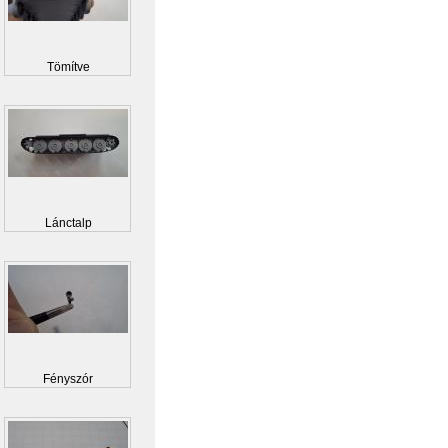
Tömítve
Lánctalp
Fényszór