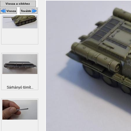
Vissza a cikkhez
Vissza
Tovább
Sárhányó tömít...