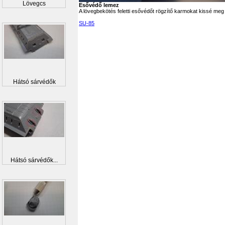
Lövegcs
Esővédő lemez
A lövegbekötés feletti esővédőt rögzítő karmokat kissé meg ke
SU-85
Hátsó sárvédők
Hátsó sárvédők...