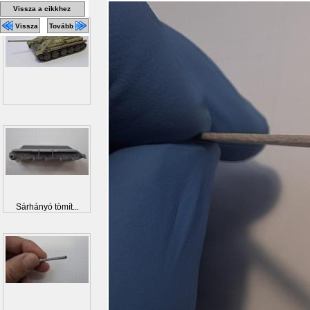
Vissza a cikkhez
Vissza
Tovább
Sárhányó tömít...