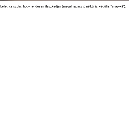
llett csiszolni, hogy rendesen illeszkedjen (megáll ragasztó nélkül is, végül is "snap-kit").