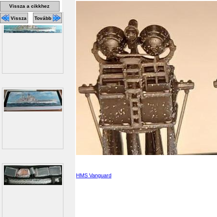
Vissza a cikkhez
Vissza
Tovább
HMS Vanguard