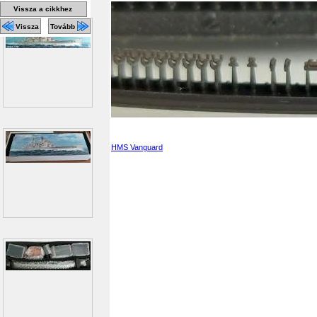
Vissza a cikkhez
Vissza
Tovább
HMS Vanguard