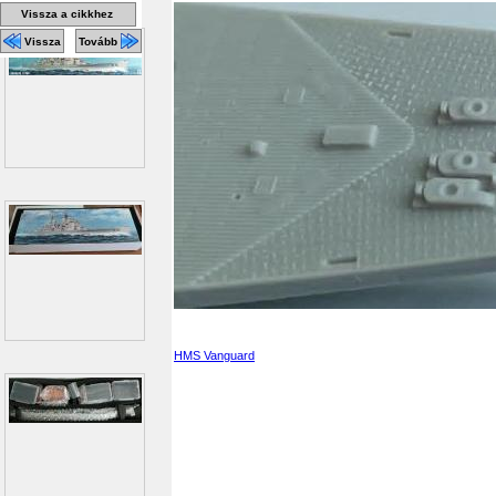
Vissza a cikkhez
Vissza
Tovább
HMS Vanguard