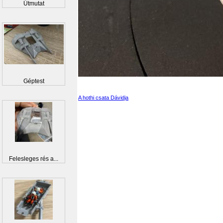
Útmutat
Géptest
A hothi csata Dávidja
Felesleges rés a...