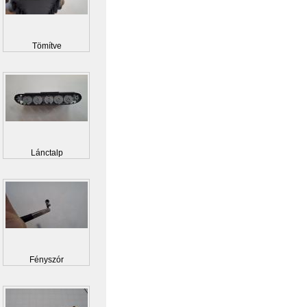
Tömítve
Lánctalp
Fényszór