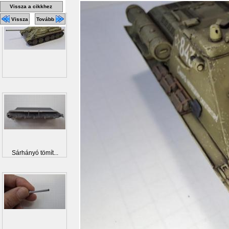
Vissza a cikkhez
Vissza
Tovább
Sárhányó tömít...