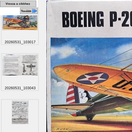
Vissza a cikkhez
Tovább
20260531_103017
20260531_103043