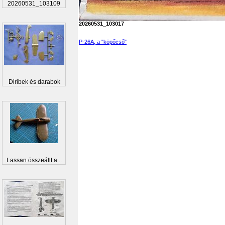
20260531_103109
20260531_103017
P-26A, a "köpőcső"
Diribek és darabok
Lassan összeállt a...