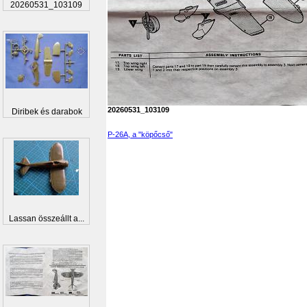
20260531_103109
20260531_103109
Diribek és darabok
P-26A, a "köpőcső"
Lassan összeállt a...