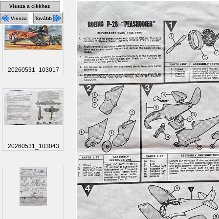
Vissza a cikkhez
Vissza
Tovább
20260531_103017
20260531_103043