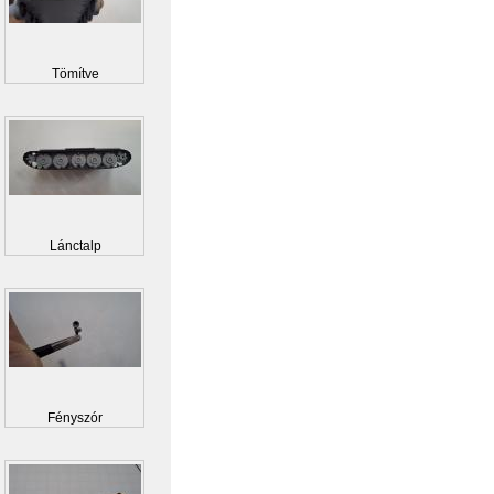
Tömítve
Lánctalp
Fényszór