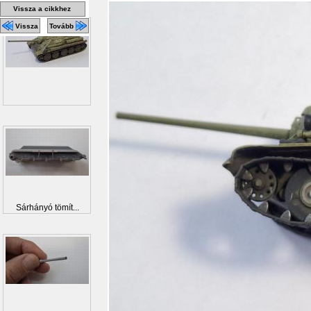
Vissza a cikkhez
Vissza
Tovább
Sárhányó tömít...