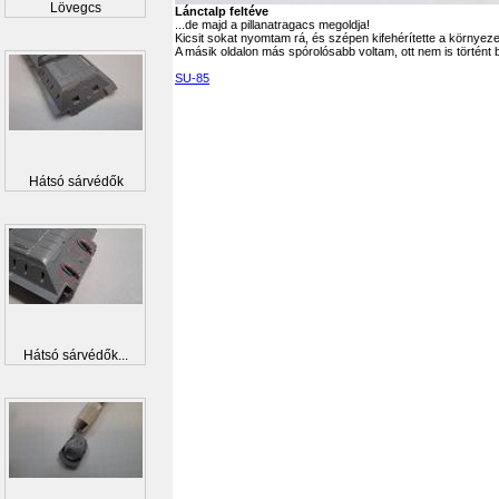
Lövegcs
Lánctalp feltéve
...de majd a pillanatragacs megoldja!
Kicsit sokat nyomtam rá, és szépen kifehérítette a környezetét
A másik oldalon más spórolósabb voltam, ott nem is történt b
SU-85
Hátsó sárvédők
Hátsó sárvédők...