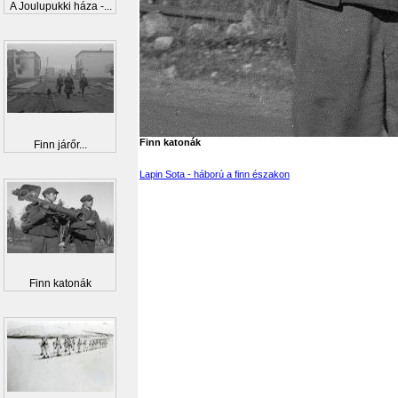
A Joulupukki háza -...
Finn katonák
Finn járőr...
Lapin Sota - háború a finn északon
Finn katonák