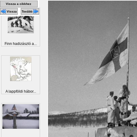
Vissza a cikkhez
Vissza
Tovább
Finn hadizászló a...
A lappföldi hábor...